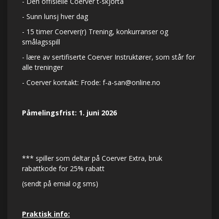
- Den offisielle Coerver t-skjorta
- Sunn lunsj hver dag
- 15 timer Coerver(r) Trening, konkurranser og
smålagsspill
- lære av sertifiserte Coerver Instruktører, som står for
alle treninger
- Coerver kontakt: Frode:
f-a-san@online.no
Påmelingsfrist: 1. juni 2026
*** spiller som deltar på Coerver Extra, bruk
rabattkode for 25% rabatt
(sendt på emial og sms)
Praktisk info: